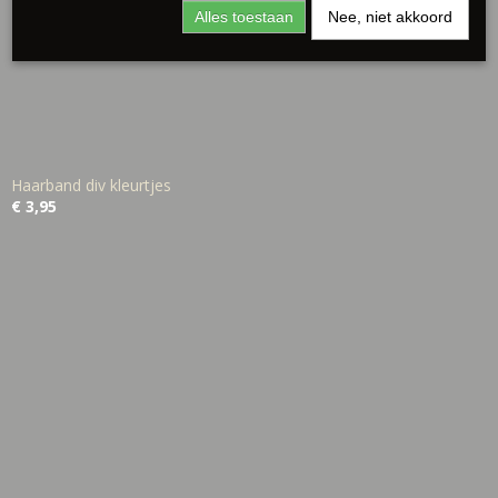
Alles toestaan
Nee, niet akkoord
Haarband div kleurtjes
€ 3,95