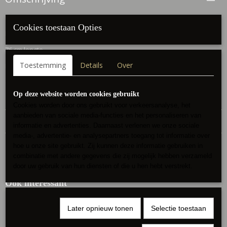
mooie zachte bodystocking
Cookies toestaan Opties
Haakjes sluiting3 rijen
76 cm lengte
Toestemming
Details
Over
Perfect om op een boho ( broek) rok te dragen
draagbaar tot maat 40/42
Op deze website worden cookies gebruikt
Cookies worden door ons gebruikt voor verkeersanalyse, het
aanbieden van sociale media-functies en het personaliseren van
Reacties
informatie en advertenties. Daarnaast verlenen we onze sociale
media-, advertentie- en analysepartners toegang tot informatie over
hoe u onze site gebruikt. Zij kunnen deze informatie gebruiken in
combinatie met andere gegevens die zij mogelijk hebben verzameld
door uw gebruik van hun diensten of die u hen hebt verstrekt.
Ook interessant
Later opnieuw tonen
Selectie toestaan