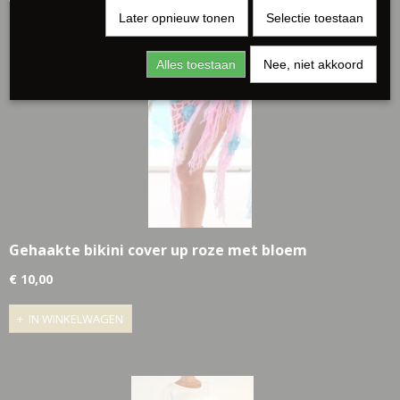
Later opnieuw tonen
Selectie toestaan
Alles toestaan
Nee, niet akkoord
Gehaakte bikini cover up roze met bloem
€ 10,00
IN WINKELWAGEN