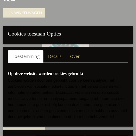
IN WINKELWAGEN
Cookies toestaan Opties
Toestemming
Details
Over
Op deze website worden cookies gebruikt
Cookies worden door ons gebruikt voor verkeersanalyse, het
aanbieden van sociale media-functies en het personaliseren van
informatie en advertenties. Daarnaast verlenen we onze sociale
media-, advertentie- en analysepartners toegang tot informatie over
Turquoise armbandje div bedeltjes
hoe u onze site gebruikt. Zij kunnen deze informatie gebruiken in
Elastisch
combinatie met andere gegevens die zij mogelijk hebben verzameld
door uw gebruik van hun diensten of die u hen hebt verstrekt.
€ 2,50
IN WINKELWAGEN