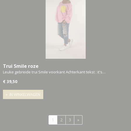
Trui Smile roze
Leuke gebreide trui Smile voorkant Achterkant tekst : it's…
€ 39,50
IN WINKELWAGEN
1
2
3
»