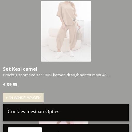
Set Kesi camel
Prachtig sportieve set 100% katoen draagbaar tot maat 46…
€ 39,95
IN WINKELWAGEN
Cookies toestaan Opties