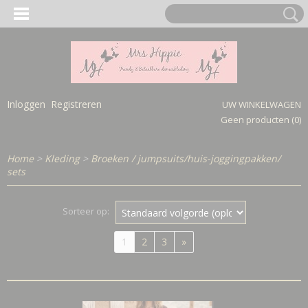
Inloggen
Registreren
UW WINKELWAGEN
Geen producten
(0)
Home
>
Kleding
>
Broeken / jumpsuits/huis-joggingpakken/
sets
Sorteer op:
1
2
3
»