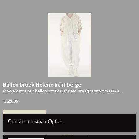
Ballon broek Helene licht beige
Mooie katoenen ballon broek Met riem Draagbaar tot maat 42…
€ 29,95
IN WINKELWAGEN
Cookies toestaan Opties