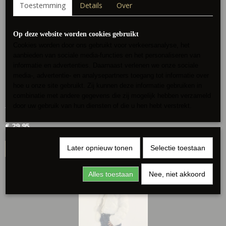
Toestemming
Details
Over
Op deze website worden cookies gebruikt
Cookies worden door ons gebruikt voor verkeersanalyse, het
aanbieden van sociale media-functies en het personaliseren van
informatie en advertenties. Daarnaast verlenen we onze sociale
media-, advertentie- en analysepartners toegang tot informatie over
hoe u onze site gebruikt. Zij kunnen deze informatie gebruiken in
combinatie met andere gegevens die zij mogelijk hebben verzameld
Fake fur jasje Kiona beige
door uw gebruik van hun diensten of die u hen hebt verstrekt.
Trendy fake fur jasje Met kraag Luxe voering Kort model…
€ 29,95
Later opnieuw tonen
Selectie toestaan
IN WINKELWAGEN
Alles toestaan
Nee, niet akkoord