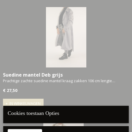
Suedine mantel Deb grijs
Prachtige zachte suedine mantel kraag zakken 106 cm lengte…
€ 27,50
IN WINKELWAGEN
Cookies toestaan Opties