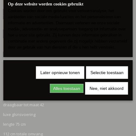
Op deze website worden cookies gebruikt
Cookies worden door ons gebruikt voor verkeersanalyse, het
Aantal
aanbieden van sociale media-functies en het personaliseren van
informatie en advertenties. Daarnaast verlenen we onze sociale
media-, advertentie- en analysepartners toegang tot informatie over
hoe u onze site gebruikt. Zij kunnen deze informatie gebruiken in
combinatie met andere gegevens die zij mogelijk hebben verzameld
IN WINKELWAGEN
door uw gebruik van hun diensten of die u hen hebt verstrekt.
Omschrijving
Later opnieuw tonen
Selectie toestaan
Mooi colbert
met gesmokt mouwtje
Alles toestaan
Nee, niet akkoord
revers
draagbaar tot maat 42
luxe glsnsvoering
lengte 75 cm
112 cm totale omvang