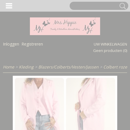
Inloggen
Registreren
UW WINKELWAGEN
Geen producten
(0)
Home
>
Kleding
>
Blazers/Colberts/Vesten/Jassen
>
Colbert roze