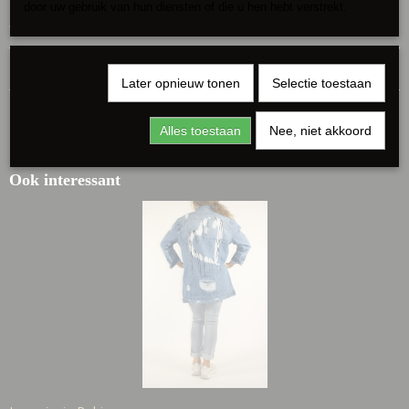
door uw gebruik van hun diensten of die u hen hebt verstrekt.
van €39,95 nu voor €24,95
Reacties
Later opnieuw tonen
Selectie toestaan
Alles toestaan
Nee, niet akkoord
Ook interessant