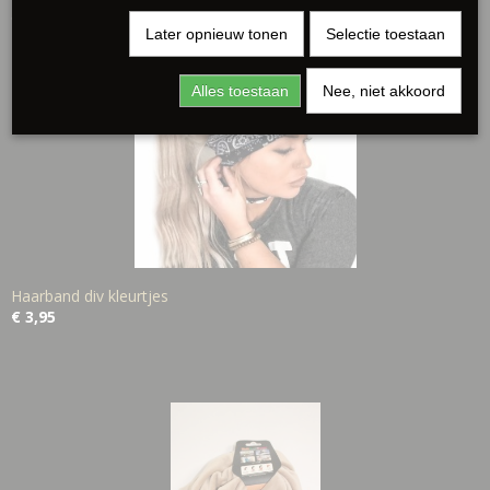
Ook interessant
Later opnieuw tonen
Selectie toestaan
Alles toestaan
Nee, niet akkoord
Haarband div kleurtjes
€ 3,95