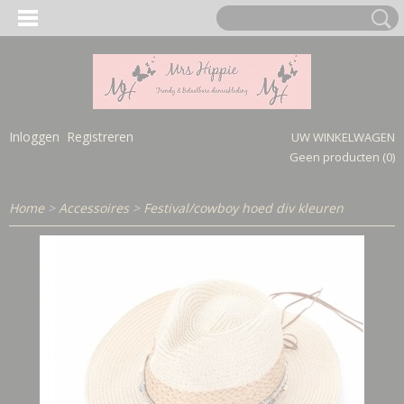
Inloggen
Registreren
UW WINKELWAGEN
Geen producten
(0)
Home
>
Accessoires
>
Festival/cowboy hoed div kleuren