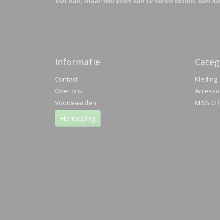
Dat kan, maar wel even van te voren bellen, dan ku
Informatie
Categ
Contact
Kleding
Over ons
Accesso
Voorwaarden
MISS CI
Herroeping