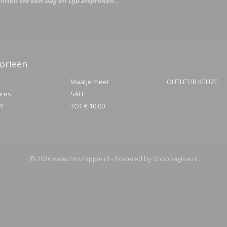
nnen we een dag en tijd afspreken .
orieën
Maatje meer
OUTLET/B KEUZE
ires
SALE
TY
TOT € 10,00
© 2026 www.mrs-hippie.nl - Powered by Shoppagina.nl