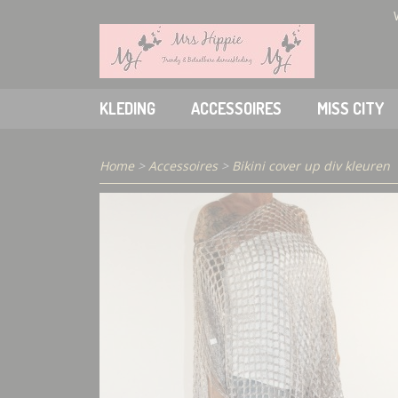
KLEDING
ACCESSOIRES
MISS CITY
Home
>
Accessoires
>
Bikini cover up div kleuren