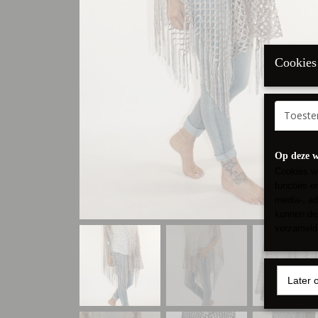
Cookies 
Toest
Op deze w
Cookies wo
functies e
media-, ad
kunnen dez
verzameld 
Later 