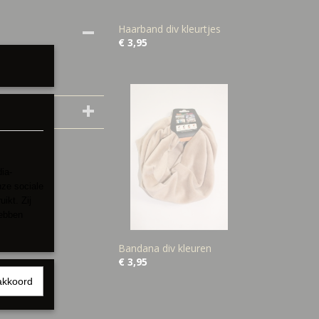
Haarband div kleurtjes
€ 3,95
ia-
nze sociale
ikt. Zij
hebben
Bandana div kleuren
€ 3,95
akkoord