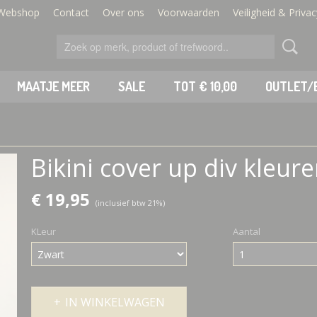
Webshop
Contact
Over ons
Voorwaarden
Veiligheid & Privac
MAATJE MEER
SALE
TOT € 10,00
OUTLET/
Bikini cover up div kleur
€ 19,95
(inclusief btw 21%)
KLeur
Aantal
IN WINKELWAGEN