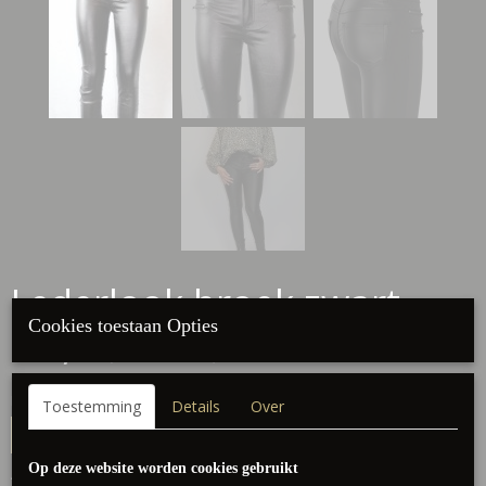
Lederlook broek zwart
Cookies toestaan Opties
€ 24,95
(inclusief btw 21%)
Maat
Toestemming
Details
Over
Op deze website worden cookies gebruikt
Aantal