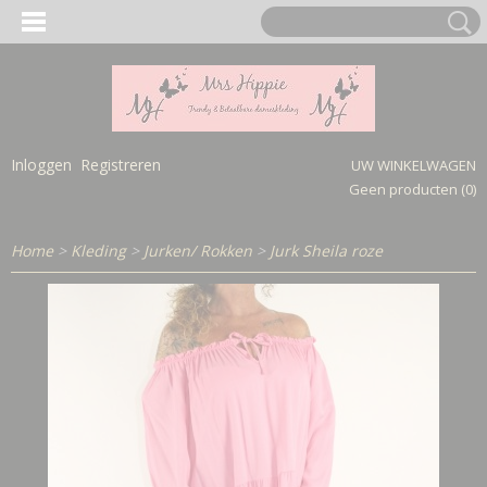
Inloggen
Registreren
UW WINKELWAGEN
Geen producten
(0)
Home
>
Kleding
>
Jurken/ Rokken
>
Jurk Sheila roze