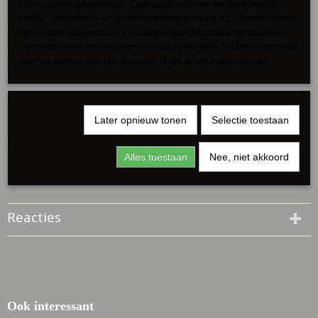
Omschrijving
informatie en advertenties. Daarnaast verlenen we onze sociale
media-, advertentie- en analysepartners toegang tot informatie over
Prachtige jurk met elastische hals
hoe u onze site gebruikt. Zij kunnen deze informatie gebruiken in
combinatie met andere gegevens die zij mogelijk hebben verzameld
Hierdoor jun je hem off shoulder dragen
door uw gebruik van hun diensten of die u hen hebt verstrekt.
3/4 mouwtje
Lengte 115 cm
134 cm toale omvang
Later opnieuw tonen
Selectie toestaan
Draagbaar tot maat 44
Alles toestaan
Nee, niet akkoord
100 % viscose
Reacties
Ook interessant