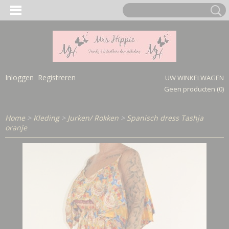
Inloggen
Registreren
UW WINKELWAGEN
Geen producten
(0)
Home
>
Kleding
>
Jurken/ Rokken
>
Spanisch dress Tashja
oranje