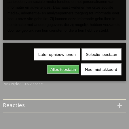
aanbieden van sociale media-functies en het personaliseren van
informatie en advertenties. Daarnaast verlenen we onze sociale
media-, advertentie- en analysepartners toegang tot informatie over
Omschrijving
hoe u onze site gebruikt. Zij kunnen deze informatie gebruiken in
combinatie met andere gegevens die zij mogelijk hebben verzameld
Mooie zomerse jurk van zijde
door uw gebruik van hun diensten of die u hen hebt verstrekt.
Spagettibandjes verstelbaar
Speelse flappen stof aan de bovenkant
Later opnieuw tonen
Selectie toestaan
Draagbaar tot maat 40
119 cm lengte ( zonder schouderbandjes)
Alles toestaan
Nee, niet akkoord
elastische taille
70% zijde/ 30% viscose
Reacties