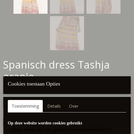
Spanisch dress Tashja
oranje
Cookies toestaan Opties
€ 24,95
(inclusief btw 21%)
Aantal
Toestemming
Details
Over
Op deze website worden cookies gebruikt
Cookies worden door ons gebruikt voor verkeersanalyse, het
IN WINKELWAGEN