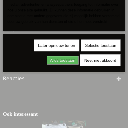
Omschrijving
media-, advertentie- en analysepartners toegang tot informatie over
hoe u onze site gebruikt. Zij kunnen deze informatie gebruiken in
Mooie kleurrijke jurk
combinatie met andere gegevens die zij mogelijk hebben verzameld
Spagetti bandjes
door uw gebruik van hun diensten of die u hen hebt verstrekt.
Draagbaar tot maat 44/46
125 cm lengte met de schouderbandjes meegerekend,
Later opnieuw tonen
Selectie toestaan
bandjes 13 cm
40%viscose/55%polyester/5%elastan
Alles toestaan
Nee, niet akkoord
114 cm totale omvang
Reacties
Ook interessant