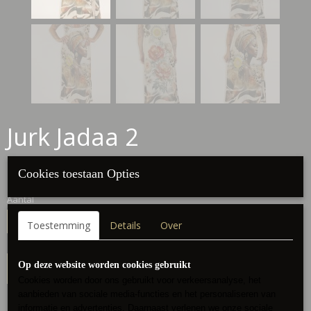
Jurk Jadaa 2
€ 29,95
(inclusief btw 21%)
Cookies toestaan Opties
Aantal
Toestemming
Details
Over
Op deze website worden cookies gebruikt
IN WINKELWAGEN
Cookies worden door ons gebruikt voor verkeersanalyse, het
aanbieden van sociale media-functies en het personaliseren van
informatie en advertenties. Daarnaast verlenen we onze sociale