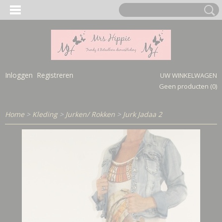
Inloggen
Registreren
UW WINKELWAGEN
Geen producten
(0)
Home
>
Kleding
>
Jurken/ Rokken
>
Jurk Jadaa 2