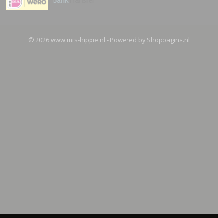
© 2026 www.mrs-hippie.nl - Powered by Shoppagina.nl