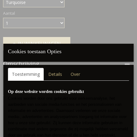
Aantal
IN WINKELWAGEN
Cookies toestaan Opties
Omschrijving
Toestemming
Details
Over
Mooie singlet
afgewerkt met kant
Op deze website worden cookies gebruikt
A line
Cookies worden door ons gebruikt voor verkeersanalyse, het
Draagbaar tot maat 42/44
aanbieden van sociale media-functies en het personaliseren van
informatie en advertenties. Daarnaast verlenen we onze sociale
73 cm lengte
media-, advertentie- en analysepartners toegang tot informatie over
hoe u onze site gebruikt. Zij kunnen deze informatie gebruiken in
112 cm totale omvang
combinatie met andere gegevens die zij mogelijk hebben verzameld
100% polyester
door uw gebruik van hun diensten of die u hen hebt verstrekt.