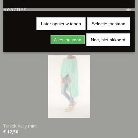
Reacties
Later opnieuw tonen
Selectie toestaan
Alles toestaan
Nee, niet akkoord
Ook interessant
Tuniek Kelly mint
€ 12,50