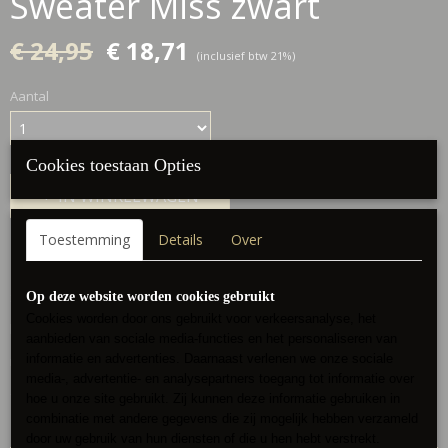
Sweater Miss zwart
€ 24,95
€ 18,71
(inclusief btw 21%)
Aantal
Cookies toestaan Opties
IN WINKELWAGEN
Toestemming
Details
Over
Omschrijving
Schitterende sweater van MISS VITY
Op deze website worden cookies gebruikt
Cookies worden door ons gebruikt voor verkeersanalyse, het
klein kapmouwtje
aanbieden van sociale media-functies en het personaliseren van
informatie en advertenties. Daarnaast verlenen we onze sociale
met tekst
media-, advertentie- en analysepartners toegang tot informatie over
draagbaar tot maat 40/42
hoe u onze site gebruikt. Zij kunnen deze informatie gebruiken in
combinatie met andere gegevens die zij mogelijk hebben verzameld
door uw gebruik van hun diensten of die u hen hebt verstrekt.