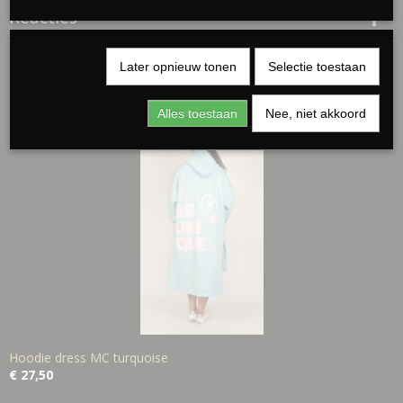
Reacties
Later opnieuw tonen
Selectie toestaan
Alles toestaan
Nee, niet akkoord
Ook interessant
Hoodie dress MC turquoise
€ 27,50