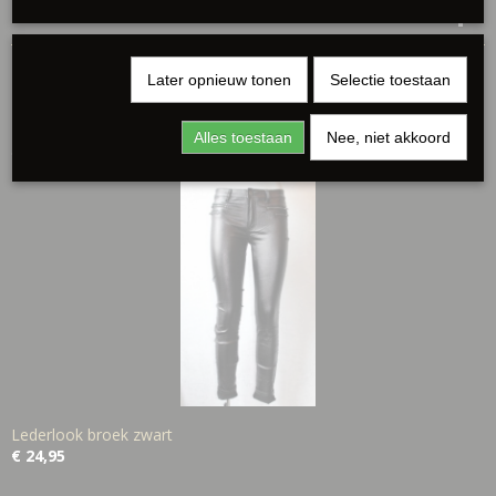
Reacties
Later opnieuw tonen
Selectie toestaan
Alles toestaan
Nee, niet akkoord
Ook interessant
Lederlook broek zwart
€ 24,95