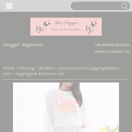
Inloggen
Registreren
UW WINKELWAGEN
Geen producten
(0)
Home
>
Kleding
>
Broeken / jumpsuits/huis-joggingpakken/
sets
>
Joggingpak Kindness wit