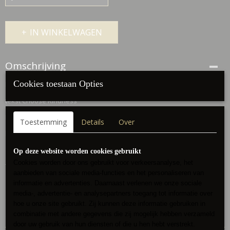
IN WINKELWAGEN
Omschrijving
Cookies toestaan Opties
Mooi 2 delig joggingpak
tekst Choose Kindness
Broek half ballon model
Toestemming
Details
Over
broek 104 cm lengte
Op deze website worden cookies gebruikt
Cookies worden door ons gebruikt voor verkeersanalyse, het
Top 62 cm lengte
aanbieden van sociale media-functies en het personaliseren van
118 cm totale omvang
informatie en advertenties. Daarnaast verlenen we onze sociale
media-, advertentie- en analysepartners toegang tot informatie over
62%polyester/32%viscose/5%elastan
hoe u onze site gebruikt. Zij kunnen deze informatie gebruiken in
combinatie met andere gegevens die zij mogelijk hebben verzameld
draagbaar tot maat 42/44
door uw gebruik van hun diensten of die u hen hebt verstrekt.