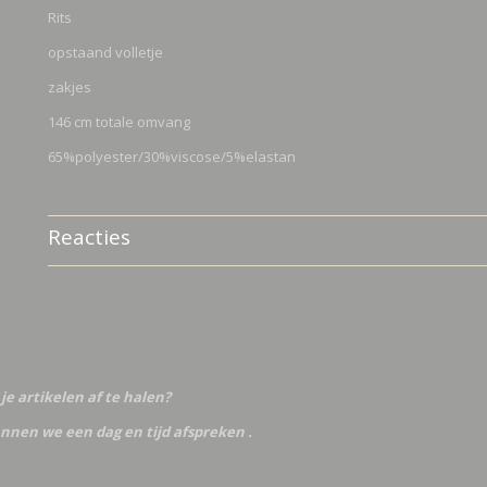
Rits
opstaand volletje
zakjes
146 cm totale omvang
65%polyester/30%viscose/5%elastan
Reacties
je artikelen af te halen?
nnen we een dag en tijd afspreken .