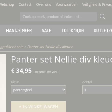
Webshop
Contact
Over ons
Voorwaarden
Veiligheid & Privac
MAATJE MEER
SALE
TOT € 10,00
OUTLET/
ngpakken/ sets
>
Panter set Nellie div kleuen
Panter set Nellie div kle
€ 34,95
(inclusief btw 21%)
Kleur
Aantal
IN WINKELWAGEN