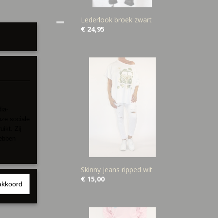
Lederlook broek zwart
€ 24,95
ia-
nze sociale
ikt. Zij
hebben
Skinny jeans ripped wit
€ 15,00
akkoord