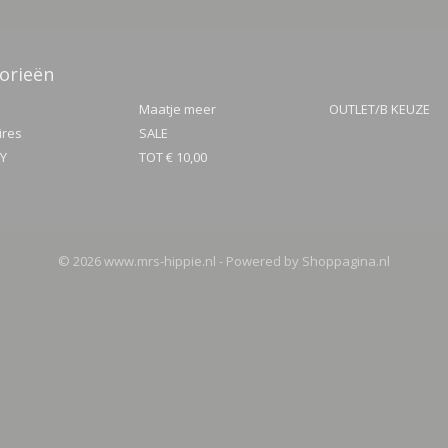
orieën
Maatje meer
OUTLET/B KEUZE
ires
SALE
TY
TOT € 10,00
© 2026 www.mrs-hippie.nl - Powered by Shoppagina.nl