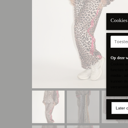
Cookies 
Toest
Op deze w
Cookies wo
functies e
media-, ad
kunnen dez
verzameld 
Later 