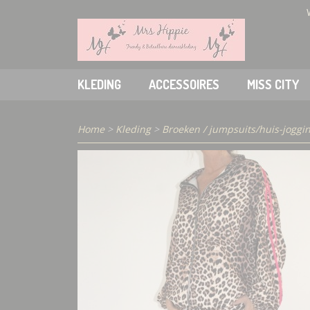
KLEDING
ACCESSOIRES
MISS CITY
Home
>
Kleding
>
Broeken / jumpsuits/huis-joggi